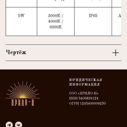
5W
3000К /
IP65
AC1
4000К /
6000К
Чертёж
ЮРИДИЧЕСКАЯ
ИНФОРМАЦИЯ
ООО «ЯРИЛО-Н»
ИНН 5406839124
ОГРН 1245400009250