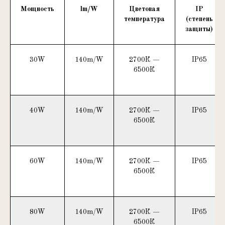
Мощность
lm/W
Цветовая
IP
температура
(степень
защиты)
30W
140m/W
2700К —
IP65
6500К
40W
140m/W
2700К —
IP65
6500К
60W
140m/W
2700К —
IP65
6500К
80W
140m/W
2700К —
IP65
6500К