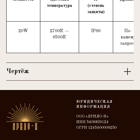
температура
(степень
защиты)
20W
2700К —
IP66
По-
6500К
вашему
запросу
Чертёж
ЮРИДИЧЕСКАЯ
ИНФОРМАЦИЯ
ООО «ЯРИЛО-Н»
ИНН 5406839124
ОГРН 1245400009250