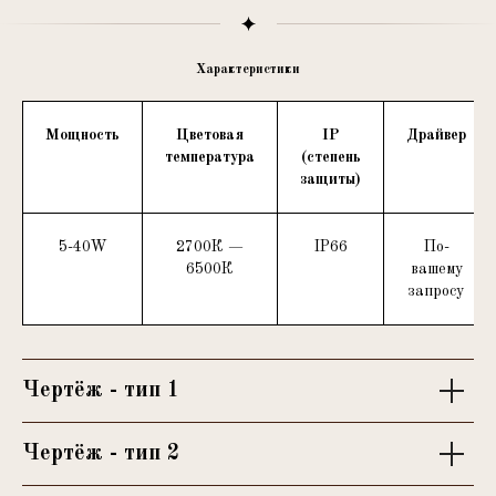
Характеристики
Мощность
Цветовая
IP
Драйвер
температура
(степень
защиты)
5-40W
2700К —
IP66
По-
6500К
вашему
запросу
Чертёж - тип 1
Чертёж - тип 2