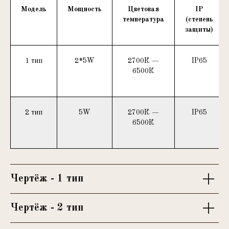
Модель
Мощность
Цветовая
IP
температура
(степень
защиты)
1 тип
2*5W
2700К —
IP65
6500К
2 тип
5W
2700К —
IP65
6500К
Чертёж - 1 тип
Чертёж - 2 тип