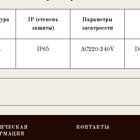
тура
IP (степень
Параметры
защиты)
электросети
К
IP65
AC220-240V
D
ИЧЕСКАЯ
КОНТАКТЫ
РМАЦИЯ