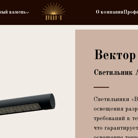
ный камень
О компании
Проф
Вектор
Светильник 
Светильники «В
освещения разр
требований к т
что гарантируе
освещение терр