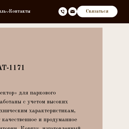
иль
Контакты
Связаться
АТ-1171
ектор» для паркового
аботаны с учетом высоких
ехническим характеристикам,
т качественное и продуманное
итории. Корпус, изготовленный