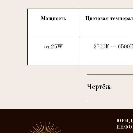
Мощность
Цветовая темпера
от 25W
2700К — 6500
Чертёж
ЮРИД
ИНФО